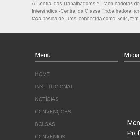
A Central dos Trabalhadores e Trabalhadoras do 
Intersindical-Central da Classe Trabalhadora lan
taxa básica de juros, conhecida como Selic, tem 
Menu
Mídia
HOME
INSTITUCIONAL
NOTÍCIAS
CONVENÇÕES
Mem
BOLSAS
Pro
CONVÊNIOS