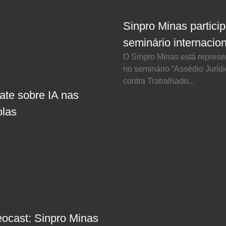
Sinpro Minas partici
seminário internacion
O Sinpro Minas está repres
no seminário “Assédio Juríd
contra Trabalhado...
ate sobre IA nas
olas
eocast: Sinpro Minas