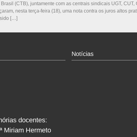
Brasil (CTB), juntamente com as centrais sindicais UGT, CUT, 
çaram, nesta terça-feira (18), uma nota contra os juros altos pr
sido […]
Notícias
órias docentes:
fª Miriam Hermeto