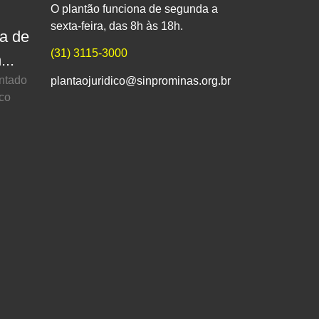
O plantão funciona de segunda a
sexta-feira, das 8h às 18h.
pa de
(31) 3115-3000
...
entado
plantaojuridico@sinprominas.org.br
ico