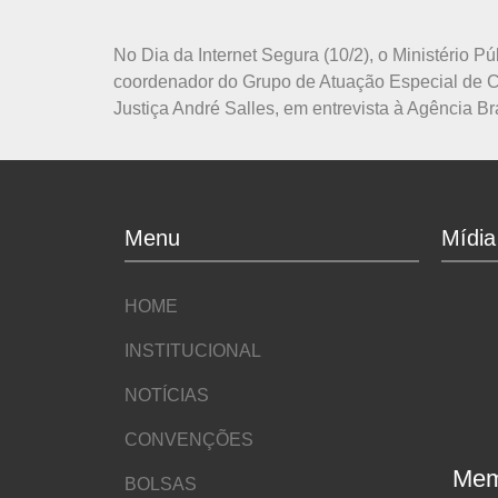
No Dia da Internet Segura (10/2), o Ministério P
coordenador do Grupo de Atuação Especial de C
Justiça André Salles, em entrevista à Agência Br
Menu
Mídia
HOME
INSTITUCIONAL
NOTÍCIAS
CONVENÇÕES
Mem
BOLSAS