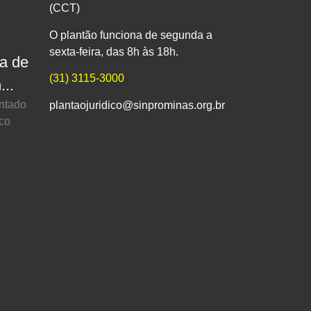
(CCT)
O plantão funciona de segunda a
sexta-feira, das 8h às 18h.
pa de
(31) 3115-3000
...
entado
plantaojuridico@sinprominas.org.br
ico