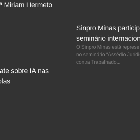
fª Miriam Hermeto
Sinpro Minas partici
seminário internacion
O Sinpro Minas está repres
no seminário “Assédio Juríd
contra Trabalhado...
ate sobre IA nas
olas