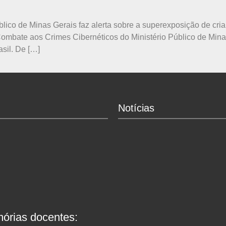
úblico de Minas Gerais faz alerta sobre a superexposição de cr
ombate aos Crimes Cibernéticos do Ministério Público de Min
asil. De […]
Notícias
órias docentes: