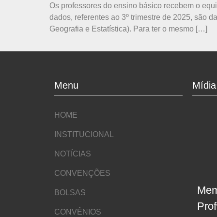
Os professores do ensino básico recebem o equi
dados, referentes ao 3º trimestre de 2025, são d
Geografia e Estatística). Para ter o mesmo […]
Menu
Mídia
HOME
INSTITUCIONAL
NOTÍCIAS
CONVENÇÕES
Mem
BOLSAS
Pro
CONVÊNIOS