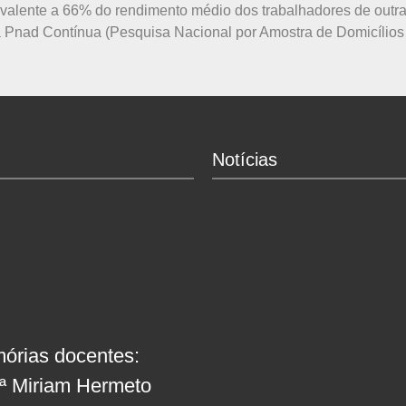
valente a 66% do rendimento médio dos trabalhadores de outr
a Pnad Contínua (Pesquisa Nacional por Amostra de Domicílios C
Notícias
órias docentes:
fª Miriam Hermeto