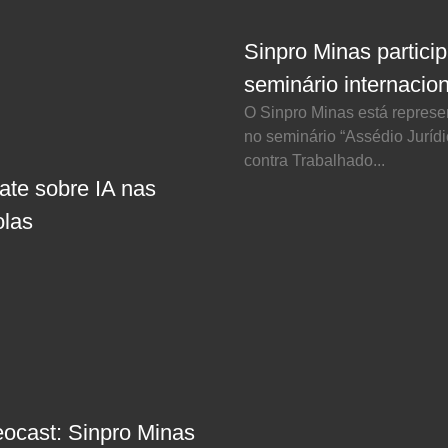
Sinpro Minas partici
seminário internacion
O Sinpro Minas está repres
no seminário “Assédio Juríd
contra Trabalhado...
ate sobre IA nas
olas
eocast: Sinpro Minas