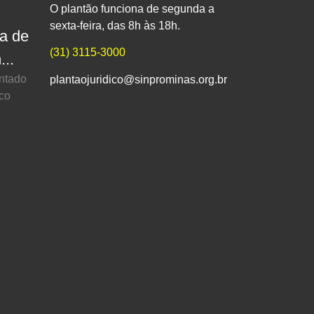
O plantão funciona de segunda a
sexta-feira, das 8h às 18h.
pa de
(31) 3115-3000
...
entado
plantaojuridico@sinprominas.org.br
ico