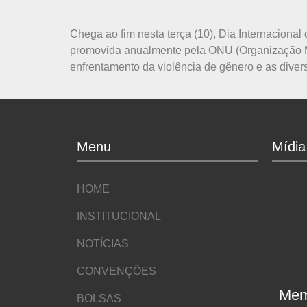
Chega ao fim nesta terça (10), Dia Internaciona
promovida anualmente pela ONU (Organização Mu
enfrentamento da violência de gênero e as diver
Menu
Mídia
HOME
INSTITUCIONAL
NOTÍCIAS
CONVENÇÕES
Mem
BOLSAS