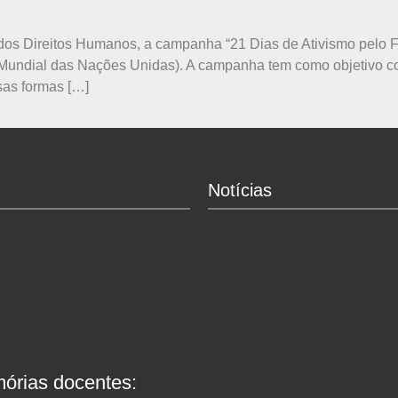
l dos Direitos Humanos, a campanha “21 Dias de Ativismo pelo 
ndial das Nações Unidas). A campanha tem como objetivo cons
sas formas […]
Notícias
órias docentes: