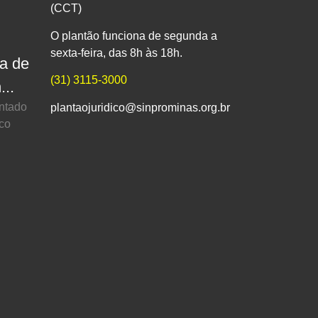
(CCT)
O plantão funciona de segunda a
sexta-feira, das 8h às 18h.
pa de
(31) 3115-3000
...
entado
plantaojuridico@sinprominas.org.br
ico