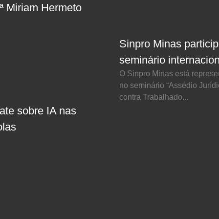
fª Miriam Hermeto
Sinpro Minas partici
seminário internacion
O Sinpro Minas está repres
no seminário “Assédio Juríd
contra Trabalhado...
ate sobre IA nas
olas