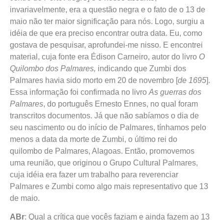
invariavelmente, era a questão negra e o fato de o 13 de
maio não ter maior significação para nós. Logo, surgiu a
idéia de que era preciso encontrar outra data. Eu, como
gostava de pesquisar, aprofundei-me nisso. E encontrei
material, cuja fonte era Édison Carneiro, autor do livro
O
Quilombo dos Palmares,
indicando que Zumbi dos
Palmares havia sido morto em 20 de novembro [
de 1695
].
Essa informação foi confirmada no livro
As guerras dos
Palmares
, do português Ernesto Ennes, no qual foram
transcritos documentos. Já que não sabíamos o dia de
seu nascimento ou do início de Palmares, tínhamos pelo
menos a data da morte de Zumbi, o último rei do
quilombo de Palmares, Alagoas. Então, promovemos
uma reunião, que originou o Grupo Cultural Palmares,
cuja idéia era fazer um trabalho para reverenciar
Palmares e Zumbi como algo mais representativo que 13
de maio.
ABr
: Qual a crítica que vocês faziam e ainda fazem ao 13