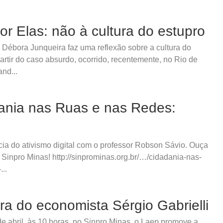
or Elas: não à cultura do estupro
a Débora Junqueira faz uma reflexão sobre a cultura do
artir do caso absurdo, ocorrido, recentemente, no Rio de
nd...
ania nas Ruas e nas Redes:
cia do ativismo digital com o professor Robson Sávio. Ouça
 Sinpro Minas! http://sinprominas.org.br/…/cidadania-nas-
...
ra do economista Sérgio Gabrielli
de abril, às 10 horas, no Sinpro Minas, o Laep promove a