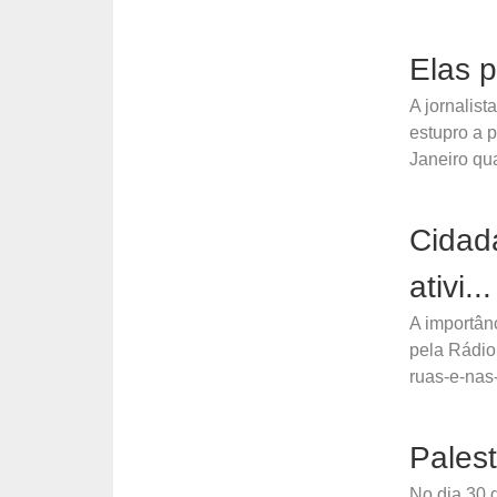
Elas p
A jornalist
estupro a p
Janeiro qua
Cidad
ativi...
A importân
pela Rádio
ruas-e-nas-
Palest
No dia 30 