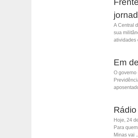
Frent
jornad
A Central 
sua militâ
atividades 
Em de
O governo 
Previdênci
aposentador
Rádio 
Hoje, 24 de
Para quem 
Minas vai ..