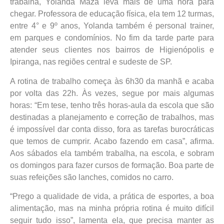
trabalha, Yolanda Maza leva mais de uma hora para
chegar. Professora de educação física, ela tem 12 turmas,
entre 4° e 9º anos, Yolanda também é personal trainer,
em parques e condomínios. No fim da tarde parte para
atender seus clientes nos bairros de Higienópolis e
Ipiranga, nas regiões central e sudeste de SP.
A rotina de trabalho começa às 6h30 da manhã e acaba
por volta das 22h. Às vezes, segue por mais algumas
horas: “Em tese, tenho três horas-aula da escola que são
destinadas a planejamento e correção de trabalhos, mas
é impossível dar conta disso, fora as tarefas burocráticas
que temos de cumprir. Acabo fazendo em casa”, afirma.
Aos sábados ela também trabalha, na escola, e sobram
os domingos para fazer cursos de formação. Boa parte de
suas refeições são lanches, comidos no carro.
“Prego a qualidade de vida, a prática de esportes, a boa
alimentação, mas na minha própria rotina é muito difícil
seguir tudo isso”, lamenta ela, que precisa manter as