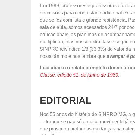
Em 1989, professores e professoras cruzara
demissões para conquistar o adicional ext
que se fez com luta e grande resistência. P
sala de aula, somos acessados 24/7 por coor
educacionais, as planilhas de acompanhamen
multiplicou, mas nosso extraclasse segue co
SINPRO reivindica 1/3 (33,3%) do valor da ho
nosso ânimo e nos lembra que
avançar é p
Leia abaixo o relato completo desse proc
Classe, edição 51, de junho de 1989
.
EDITORIAL
Nos 55 anos de história do SINPRO-MG, a gr
— tornou-se não só o maior movimento já rea
que provocou profundas mudanças na categori