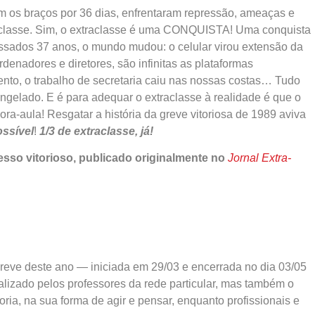
m os braços por 36 dias, enfrentaram repressão, ameaças e
raclasse. Sim, o extraclasse é uma CONQUISTA! Uma conquista
assados 37 anos, o mundo mudou: o celular virou extensão da
denadores e diretores, são infinitas as plataformas
to, o trabalho de secretaria caiu nas nossas costas… Tudo
ngelado. E é para adequar o extraclasse à realidade é que o
ra-aula! Resgatar a história da greve vitoriosa de 1989 aviva
ossível
!
1/3 de extraclasse, já!
esso vitorioso, publicado originalmente no
Jornal Extra-
eve deste ano — iniciada em 29/03 e encerrada no dia 03/05
lizado pelos professores da rede particular, mas também o
a, na sua forma de agir e pensar, enquanto profissionais e