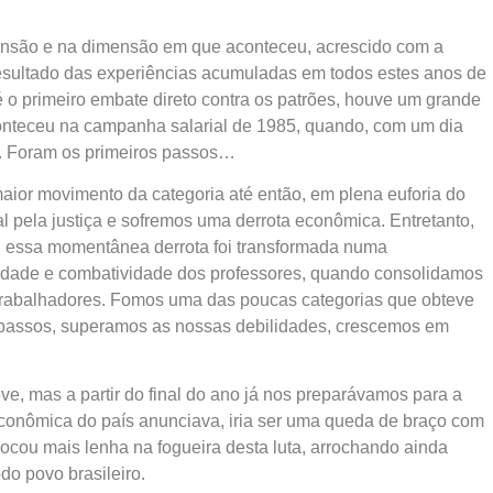
ensão e na dimensão em que aconteceu, acrescido com a
resultado das experiências acumuladas em todos estes anos de
é o primeiro embate direto contra os patrões, houve um grande
conteceu na campanha salarial de 1985, quando, com um dia
. Foram os primeiros passos…
maior movimento da categoria até então, em plena euforia do
al pela justiça e sofremos uma derrota econômica. Entretanto,
, essa momentânea derrota foi transformada numa
unidade e combatividade dos professores, quando consolidamos
 trabalhadores. Fomos uma das poucas categorias que obteve
 passos, superamos as nossas debilidades, crescemos em
e, mas a partir do final do ano já nos preparávamos para a
conômica do país anunciava, iria ser uma queda de braço com
ocou mais lenha na fogueira desta luta, arrochando ainda
do povo brasileiro.