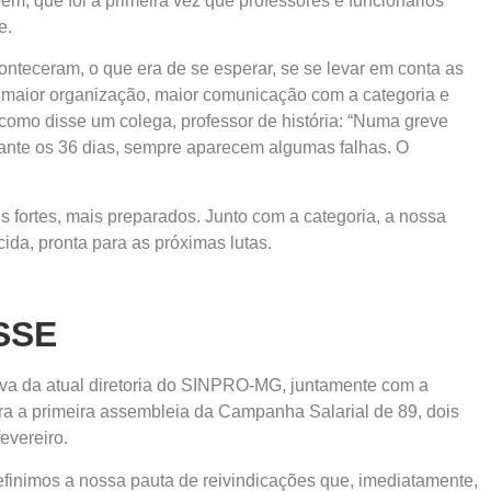
ém, que foi a primeira vez que professores e funcionários
e.
onteceram, o que era de se esperar, se se levar em conta as
 maior organização, maior comunicação com a categoria e
como disse um colega, professor de história: “Numa greve
nte os 36 dias, sempre aparecem algumas falhas. O
fortes, mais preparados. Junto com a categoria, a nossa
da, pronta para as próximas lutas.
SSE
tiva da atual diretoria do SINPRO-MG, juntamente com a
 para a primeira assembleia da Campanha Salarial de 89, dois
evereiro.
efinimos a nossa pauta de reivindicações que, imediatamente,