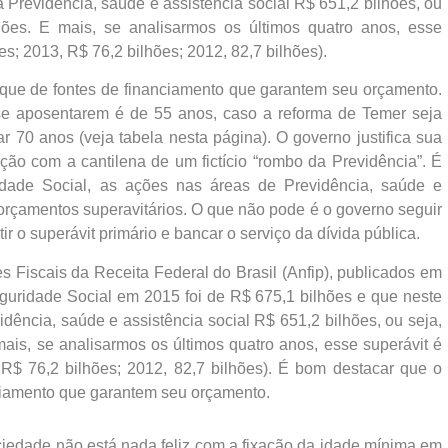
Previdência, saúde e assistência social R$ 651,2 bilhões, ou
ões. E mais, se analisarmos os últimos quatro anos, esse
es; 2013, R$ 76,2 bilhões; 2012, 82,7 bilhões).
que de fontes de financiamento que garantem seu orçamento.
se aposentarem é de 55 anos, caso a reforma de Temer seja
r 70 anos (veja tabela nesta página). O governo justifica sua
ão com a cantilena de um fictício “rombo da Previdência”. É
dade Social, as ações nas áreas de Previdência, saúde e
orçamentos superavitários. O que não pode é o governo seguir
ir o superávit primário e bancar o serviço da dívida pública.
 Fiscais da Receita Federal do Brasil (Anfip), publicados em
guridade Social em 2015 foi de R$ 675,1 bilhões e que neste
ência, saúde e assistência social R$ 651,2 bilhões, ou seja,
ais, se analisarmos os últimos quatro anos, esse superávit é
 R$ 76,2 bilhões; 2012, 82,7 bilhões). É bom destacar que o
ciamento que garantem seu orçamento.
iedade não está nada feliz com a fixação da idade mínima em