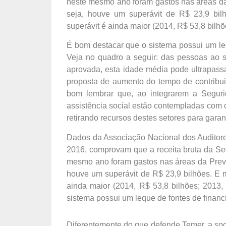
neste mesmo ano foram gastos nas áreas da 
seja, houve um superávit de R$ 23,9 bilh
superávit é ainda maior (2014, R$ 53,8 bilhõ
É bom destacar que o sistema possui um le
Veja no quadro a seguir: das pessoas ao 
aprovada, esta idade média pode ultrapassa
proposta de aumento do tempo de contribuiç
bom lembrar que, ao integrarem a Seguri
assistência social estão contempladas com 
retirando recursos destes setores para garant
Dados da Associação Nacional dos Auditores
2016, comprovam que a receita bruta da Se
mesmo ano foram gastos nas áreas da Previd
houve um superávit de R$ 23,9 bilhões. E m
ainda maior (2014, R$ 53,8 bilhões; 2013,
sistema possui um leque de fontes de finan
Diferentemente do que defende Temer, a soc