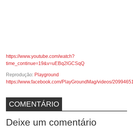
https://www.youtube.com/watch?
time_continue=19&v=uEBq2lGCSqQ
Reprodução:
Playground
https://www.facebook.com/PlayGroundMag/videos/2099465
COMENTÁRIO
Deixe um comentário