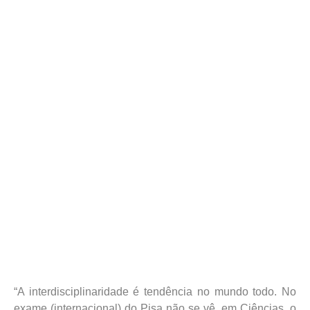
“A interdisciplinaridade é tendência no mundo todo. No
exame (internacional) do Pisa não se vê, em Ciências, o