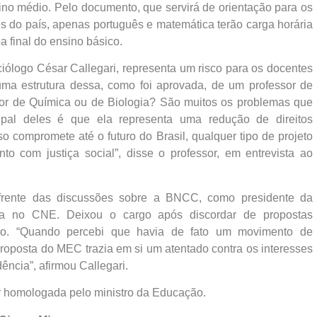
o médio. Pelo documento, que servirá de orientação para os
res do país, apenas português e matemática terão carga horária
a final do ensino básico.
ciólogo César Callegari, representa um risco para os docentes
numa estrutura dessa, como foi aprovada, de um professor de
sor de Química ou de Biologia? São muitos os problemas que
ipal deles é que ela representa uma redução de direitos
o compromete até o futuro do Brasil, qualquer tipo de projeto
o com justiça social”, disse o professor, em entrevista ao
 frente das discussões sobre a BNCC, como presidente da
a no CNE. Deixou o cargo após discordar de propostas
ção. “Quando percebi que havia de fato um movimento de
proposta do MEC trazia em si um atentado contra os interesses
ência”, afirmou Callegari.
er homologada pelo ministro da Educação.