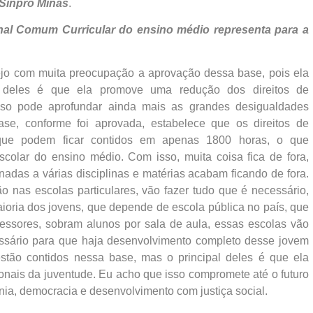
 Sinpro Minas
.
nal Comum Curricular do ensino médio representa para a
vejo com muita preocupação a aprovação dessa base, pois ela
ro deles é que ela promove uma redução dos direitos de
isso pode aprofundar ainda mais as grandes desigualdades
se, conforme foi aprovada, estabelece que os direitos de
que podem ficar contidos em apenas 1800 horas, o que
colar do ensino médio. Com isso, muita coisa fica de fora,
nadas a várias disciplinas e matérias acabam ficando de fora.
 nas escolas particulares, vão fazer tudo que é necessário,
aioria dos jovens, que depende de escola pública no país, que
rofessores, sobram alunos por sala de aula, essas escolas vão
ssário para que haja desenvolvimento completo desse jovem
estão contidos nessa base, mas o principal deles é que ela
onais da juventude. Eu acho que isso compromete até o futuro
ania, democracia e desenvolvimento com justiça social.