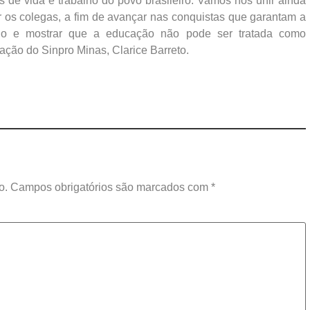
s de vida e trabalho do povo brasileiro. Vamos nos unir ainda
ar os colegas, a fim de avançar nas conquistas que garantam a
lho e mostrar que a educação não pode ser tratada como
cação do Sinpro Minas, Clarice Barreto.
o.
Campos obrigatórios são marcados com
*