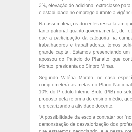
3%, elevação do adicional extraclasse para 
e estabilidade no emprego durante a vigênc
Na assembleia, os docentes ressaltaram que, 
tanto patronal quanto governamental, de reti
que a participação da categoria na camp
trabalhadores e trabalhadoras, temos so
grande capital. Estamos presenciando um ‘
apossou do Palácio do Planalto, que cont
Morato, presidenta do Sinpro Minas.
Segundo Valéria Morato, no caso especí
comprometerá as metas do Plano Nacional 
10% do Produto Interno Bruto (PIB) no seto
proposto pela reforma do ensino médio, que 
e precarizando a atividade docente.
“A possibilidade da escola contratar por ‘
demonstração de desvalorização dos profes
que estaremos negociando, e é nessa corr