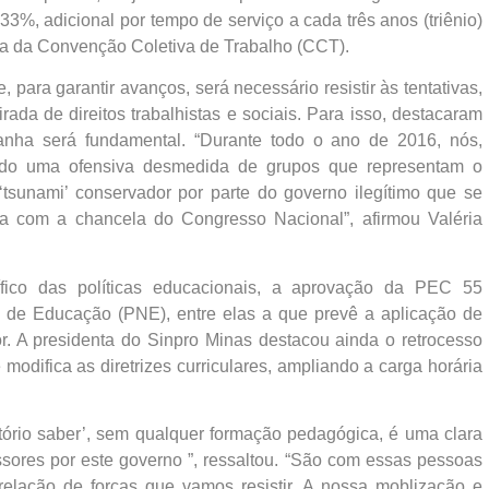
33%, adicional por tempo de serviço a cada três anos (triênio)
ia da Convenção Coletiva de Trabalho (CCT).
para garantir avanços, será necessário resistir às tentativas,
rada de direitos trabalhistas e sociais. Para isso, destacaram
anha será fundamental. “Durante todo o ano de 2016, nós,
frido uma ofensiva desmedida de grupos que representam o
tsunami’ conservador por parte do governo ilegítimo que se
a com a chancela do Congresso Nacional”, afirmou Valéria
fico das políticas educacionais, a aprovação da PEC 55
de Educação (PNE), entre elas a que prevê a aplicação de
r. A presidenta do Sinpro Minas destacou ainda o retrocesso
modifica as diretrizes curriculares, ampliando a carga horária
notório saber’, sem qualquer formação pedagógica, é uma clara
sores por este governo ”, ressaltou. “São com essas pessoas
elação de forças que vamos resistir. A nossa moblização e