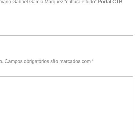
iano Gabriel García Márquez “cultura é tudo”.
Portal CTB
o.
Campos obrigatórios são marcados com
*