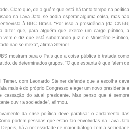
ado. Claro que, de alguém que está há tanto tempo na política
sado na Lava Jato, se podia esperar alguma coisa, mas não
ntrevista à BBC Brasil. “Por isso a presidência [da CNBB]
ra dizer que, para alguém que exerce um cargo público, a
m vem e diz que está subornando juiz e o Ministério Público,
tado não se mexa”, afirma Steiner
 JBS mostram para o País que a coisa pública é tratada como
tido, de determinados grupos. “O que espanta é que falem de
el Temer, dom Leonardo Steiner defende que a escolha deve
 fala mais é do próprio Congresso eleger um novo presidente e
e cassação do atual presidente. Mas penso que é sempre
ante ouvir a sociedade”, afirmou.
vamento da crise política deve paralisar o andamento das
 “Como podem pessoas que estão tão envolvidas na Lava Jato
a? Depois, há a necessidade de maior diálogo com a sociedade