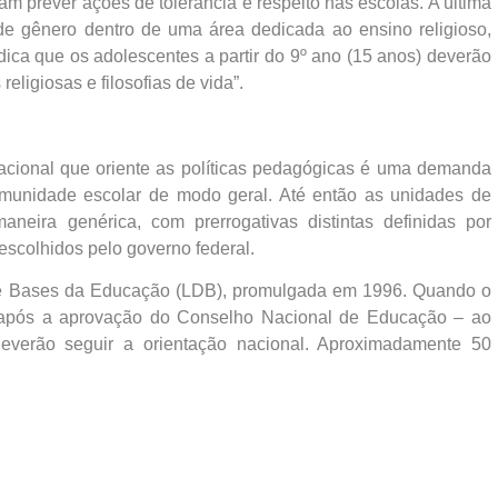
m prever ações de tolerância e respeito nas escolas. A última
de gênero dentro de uma área dedicada ao ensino religioso,
dica que os adolescentes a partir do 9º ano (15 anos) deverão
religiosas e filosofias de vida”.
acional que oriente as políticas pedagógicas é uma demanda
munidade escolar de modo geral. Até então as unidades de
eira genérica, com prerrogativas distintas definidas por
 escolhidos pelo governo federal.
s e Bases da Educação (LDB), promulgada em 1996. Quando o
, após a aprovação do Conselho Nacional de Educação – ao
verão seguir a orientação nacional. Aproximadamente 50