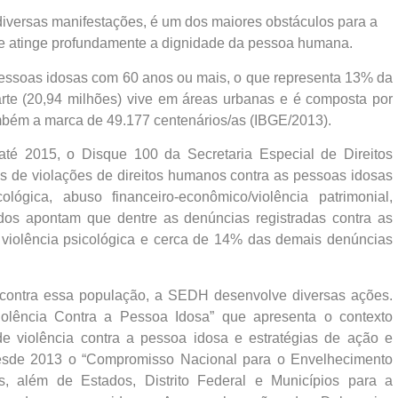
diversas manifestações, é um dos maiores obstáculos para a
 e atinge profundamente a dignidade da pessoa humana.
pessoas idosas com 60 anos ou mais, o que representa 13% da
arte (20,94 milhões) vive em áreas urbanas e é composta por
ambém a marca de 49.177 centenários/as (IBGE/2013).
té 2015, o Disque 100 da Secretaria Especial de Direitos
 de violações de direitos humanos contra as pessoas idosas
lógica, abuso financeiro-econômico/violência patrimonial,
Dados apontam que dentre as denúncias registradas contra as
violência psicológica e cerca de 14% das demais denúncias
a contra essa população, a SEDH desenvolve diversas ações.
olência Contra a Pessoa Idosa” que apresenta o contexto
 de violência contra a pessoa idosa e estratégias de ação e
desde 2013 o “Compromisso Nacional para o Envelhecimento
s, além de Estados, Distrito Federal e Municípios para a