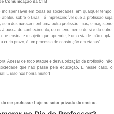
 de Comunicação da CTB
é indispensável em todas as sociedades, em qualquer tempo.
bateu sobre o Brasil, é imprescindível que a profissão seja
, sem desmerecer nenhuma outra profissão, mas, o magistério
 à busca do conhecimento, do entendimento de si e do outro.
to que ensina e o sujeito que aprende, é uma via de mão dupla,
a curto prazo, é um processo de construção em etapas”.
ora. Apesar de todo ataque e desvalorização da profissão, não
a sociedade que não passe pela educação. E nesse caso, o
al! E isso nos honra muito”!
 de ser professor hoje no setor privado de ensino:
morar no Dia do Professor?