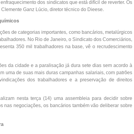
fraquecimento dos sindicatos que está difícil de reverter. Os
a Clemente Ganz Lúcio, diretor técnico do Dieese.
 químicos
ões de categorias importantes, como bancários, metalúrgicos
abalhadores. No Rio de Janeiro, o Sindicato dos Comerciários,
esenta 350 mil trabalhadores na base, vê o recrudescimento
ões da cidade e a paralisação já dura sete dias sem acordo à
entam uma de suas mais duras campanhas salariais, com patrões
ivindicações dos trabalhadores e a preservação de direitos
lizam nesta terça (14) uma assembleia para decidir sobre
os nas negociações, os bancários também vão deliberar sobre
ra