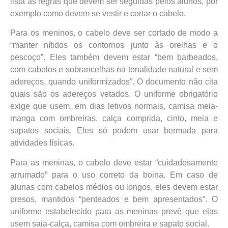
lista as regras que devem ser seguidas pelos alunos, por
exemplo como devem se vestir e cortar o cabelo.
Para os meninos, o cabelo deve ser cortado de modo a
“manter nítidos os contornos junto às orelhas e o
pescoço”. Eles também devem estar “bem barbeados,
com cabelos e sobrancelhas na tonalidade natural e sem
adereços, quando uniformizados”. O documento não cita
quais são os adereços vetados. O uniforme obrigatório
exige que usem, em dias letivos normais, camisa meia-
manga com ombreiras, calça comprida, cinto, meia e
sapatos sociais. Eles só podem usar bermuda para
atividades físicas.
Para as meninas, o cabelo deve estar “cuidadosamente
arrumado” para o uso correto da boina. Em caso de
alunas com cabelos médios ou longos, eles devem estar
presos, mantidos “penteados e bem apresentados”. O
uniforme estabelecido para as meninas prevê que elas
usem saia-calça, camisa com ombreira e sapato social.