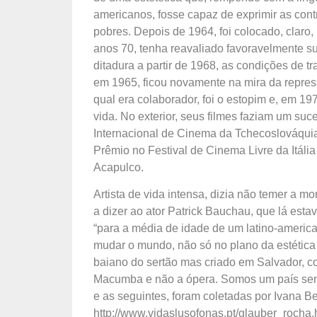
americanos, fosse capaz de exprimir as con
pobres. Depois de 1964, foi colocado, claro, 
anos 70, tenha reavaliado favoravelmente su
ditadura a partir de 1968, as condições de t
em 1965, ficou novamente na mira da repres
qual era colaborador, foi o estopim e, em 19
vida. No exterior, seus filmes faziam um su
Internacional de Cinema da Tchecoslováqui
Prêmio no Festival de Cinema Livre da Itália
Acapulco.
Artista de vida intensa, dizia não temer a m
a dizer ao ator Patrick Bauchau, que lá es
“para a média de idade de um latino-americano
mudar o mundo, não só no plano da estética 
baiano do sertão mas criado em Salvador, co
Macumba e não a ópera. Somos um país senti
e as seguintes, foram coletadas por Ivana B
http://www.vidaslusofonas.pt/glauber_rocha.h