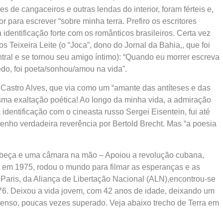
es de cangaceiros e outras lendas do interior, foram férteis e,
r para escrever “sobre minha terra. Prefiro os escritores
a identificação forte com os românticos brasileiros. Certa vez
s Teixeira Leite (o “Joca”, dono do Jornal da Bahia,, que foi
tral e se tornou seu amigo íntimo): “Quando eu morrer escreva
do, foi poeta/sonhou/amou na vida”.
Castro Alves, que via como um “amante das antíteses e das
esma exaltação poética! Ao longo da minha vida, a admiração
 identificação com o cineasta russo Sergei Eisentein, fui até
enho verdadeira reverência por Bertold Brecht. Mas “a poesia
cabeça e uma câmara na mão – Apoiou a revolução cubana,
 em 1975, rodou o mundo para filmar as esperanças e as
Paris, da Aliança de Libertação Nacional (ALN),encontrou-se
6. Deixou a vida jovem, com 42 anos de idade, deixando um
ntenso, poucas vezes superado. Veja abaixo trecho de Terra em