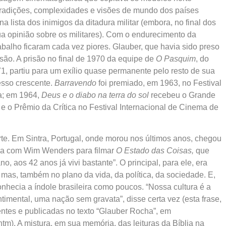
tradições, complexidades e visões de mundo dos países
na lista dos inimigos da ditadura militar (embora, no final dos
a opinião sobre os militares). Com o endurecimento da
rabalho ficaram cada vez piores. Glauber, que havia sido preso
são. A prisão no final de 1970 da equipe de
O Pasquim
, do
71, partiu para um exílio quase permanente pelo resto de sua
cesso crescente.
Barravendo
foi premiado, em 1963, no Festival
a; em 1964,
Deus e o diabo na terra do sol
recebeu o Grande
 e o Prêmio da Crítica no Festival Internacional de Cinema de
orte. Em Sintra, Portugal, onde morou nos últimos anos, chegou
tava com Wim Wenders para filmar
O Estado das Coisas,
que
, aos 42 anos já vivi bastante”. O principal, para ele, era
mas, também no plano da vida, da política, da sociedade. E,
nhecia a índole brasileira como poucos. “Nossa cultura é a
mental, uma nação sem gravata”, disse certa vez (esta frase,
entes e publicadas no texto “Glauber Rocha”, em
tm). A mistura, em sua memória, das leituras da Bíblia na