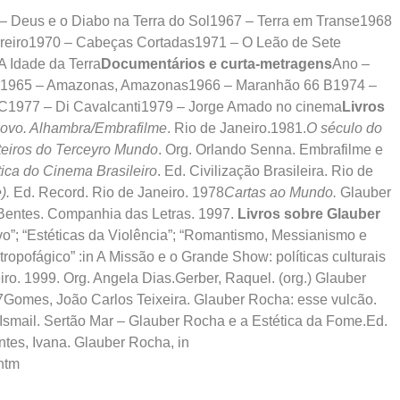
– Deus e o Diabo na Terra do Sol1967 – Terra em Transe1968
rreiro1970 – Cabeças Cortadas1971 – O Leão de Sete
 Idade da Terra
Documentários e curta-metragens
Ano –
aça1965 – Amazonas, Amazonas1966 – Maranhão 66 B1974 –
o C1977 – Di Cavalcanti1979 – Jorge Amado no cinema
Livros
ovo. Alhambra/Embrafilme
. Rio de Janeiro.1981.
O século do
eiros do Terceyro Mundo
. Org. Orlando Senna. Embrafilme e
tica do Cinema Brasileiro
. Ed. Civilização Brasileira. Rio de
).
Ed. Record. Rio de Janeiro. 1978
Cartas ao Mundo.
Glauber
Bentes. Companhia das Letras. 1997.
Livros sobre Glauber
vo”; “Estéticas da Violência”; “Romantismo, Messianismo e
tropofágico” :in A Missão e o Grande Show: políticas culturais
iro. 1999. Org. Angela Dias.Gerber, Raquel. (org.) Glauber
77Gomes, João Carlos Teixeira. Glauber Rocha: esse vulcão.
 Ismail. Sertão Mar – Glauber Rocha e a Estética da Fome.Ed.
tes, Ivana. Glauber Rocha, in
htm