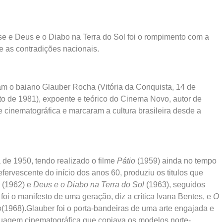
se e Deus e o Diabo na Terra do Sol foi o rompimento com a
e as contradições nacionais.
am o baiano Glauber Rocha (Vitória da Conquista, 14 de
to de 1981), expoente e teórico do Cinema Novo, autor de
e cinematográfica e marcaram a cultura brasileira desde a
 de 1950, tendo realizado o filme
Pátio
(1959) ainda no tempo
 efervescente do início dos anos 60, produziu os titulos que
o
(1962) e
Deus e o Diabo na Terra do Sol
(1963), seguidos
 foi o manifesto de uma geração, diz a crítica Ivana Bentes, e
O
o
(1968).Glauber foi o porta-bandeiras de uma arte engajada e
guagem cinematográfica que copiava os modelos norte-