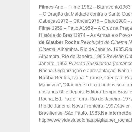
Filmes
Ano – Filme 1962 – Barravento1963 
– O Dragão da Maldade contra o Santo Gue
Cabeças1972 – Câncer1975 – Claro1980 – A
Filme 1959 – Pátio A1959 – A Cruz na Pr
História do Brasil1974 – As Armas e o Pov
de Glauber Rocha
:
Revolução do Cinema N
Cinema
. Alhambra. Rio de Janeiro. 1985.
Rot
Alhambra. Rio de Janeiro. 1985.
Revisão Crí
Janeiro. 1963
Riverão Sussuarana (romance
Rocha. Organização e apresentação: Ivana 
Rocha:
Bentes, Ivana. “Transe, Crença e Po
Marxismo”; “Glauber e o fluxo audiovisual an
nos anos 60 e depois. Editora Tempo Brasile
Rocha. Ed. Paz e Terra. Rio de Janeiro. 19
Rio de Janeiro, Nova Fronteira, 1997Xavier,
Brasiliense. São Paulo. 1983.
Na internet
Ben
http://www.vidaslusofonas.pt/glauber_rocha.