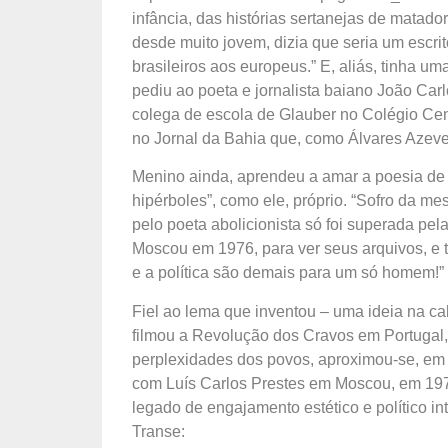
infância, das histórias sertanejas de matador
desde muito jovem, dizia que seria um escrito
brasileiros aos europeus.” E, aliás, tinha um
pediu ao poeta e jornalista baiano João Carlo
colega de escola de Glauber no Colégio Cen
no Jornal da Bahia que, como Álvares Azeve
Menino ainda, aprendeu a amar a poesia de 
hipérboles”, como ele, próprio. “Sofro da m
pelo poeta abolicionista só foi superada pela
Moscou em 1976, para ver seus arquivos, e t
e a política são demais para um só homem!”
Fiel ao lema que inventou – uma ideia na 
filmou a Revolução dos Cravos em Portugal,
perplexidades dos povos, aproximou-se, em 
com Luís Carlos Prestes em Moscou, em 197
legado de engajamento estético e político i
Transe: