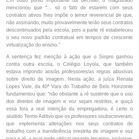
Em outro ponto importante da decisão, o magistrado
mencionou que “… só o fato de estarem com seus
contratos ativos lhes impõe o temor reverencial de que,
não assinando, muito provavelmente terão seus contratos
descontinuados pela escola, pois a parte ré estabeleceu
o seu novo padrão contratual em tempos de crescente
virtualização do ensino.”
A sentença fez menção à ação que o Sinpro ganhou
contra outra escola, o Colégio Loyola, que também
estava impondo aos/às professores/as regras abusivas
sobre direito de imagem. Nesta ação, a juíza Renata
Lopes Vale, da 40ª Vara do Trabalho de Belo Horizonte
fundamentou que: “não obstante a ré sustente que o uso
dos direitos de imagem e voz sejam restritos, e quiçá
essa fora a real intenção da empregadora, é certo o
aludido Termo Aditivo que os professores ssubscreveram,
que implementa alterações nos seus contratos de
trabalho com a transferência irrestrita de imagem e voz
para a ré, a qual pode utilizar perante terceiros, inclusive,