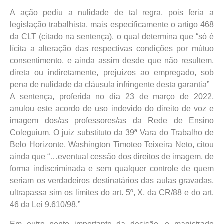
A ação pediu a nulidade de tal regra, pois feria a
legislação trabalhista, mais especificamente o artigo 468
da CLT (citado na sentença), o qual determina que “só é
lícita a alteração das respectivas condições por mútuo
consentimento, e ainda assim desde que não resultem,
direta ou indiretamente, prejuízos ao empregado, sob
pena de nulidade da cláusula infringente desta garantia”
A sentença, proferida no dia 23 de março de 2022,
anulou este acordo de uso indevido do direito de voz e
imagem dos/as professores/as da Rede de Ensino
Coleguium. O juiz substituto da 39ª Vara do Trabalho de
Belo Horizonte, Washington Timoteo Teixeira Neto, citou
ainda que “…eventual cessão dos direitos de imagem, de
forma indiscriminada e sem qualquer controle de quem
seriam os verdadeiros destinatários das aulas gravadas,
ultrapassa sim os limites do art. 5º, X, da CR/88 e do art.
46 da Lei 9.610/98.”