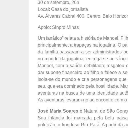
30 de setembro, 20h
Local: Casa do jornalista
Av. Álvares Cabral 400, Centro, Belo Horizo
Apoio: Sinpro Minas
Um fanático” relata a história de Manoel. Fil
principalmente, a trapaças na jogatina. O
da família passaram a ser administrados p
no mundo da jogatina, entrega-se ao vício
Manoel, com a saúde debilitada, resgatou o
dar suporte financeiro ao filho e falece a se
isola-se do mundo e cria personagens que p
seu, que era dominado pela hostilidade. Ma
aventuras na busca de uma identidade aut
As aventuras levaram-no ao encontro com o
José Maria Soares
é Natural de São Gonça
Sua infância foi marcada pela bela paisa
poluição, o frondoso Rio Pará. A partir da 