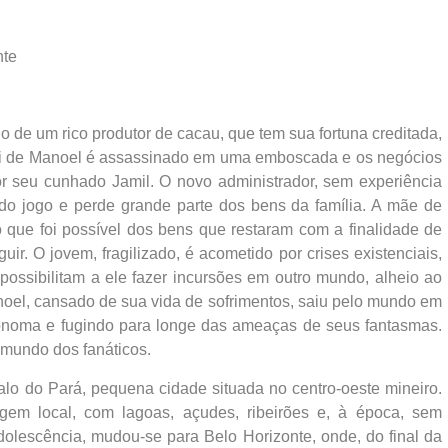
nte
ho de um rico produtor de cacau, que tem sua fortuna creditada,
 pai de Manoel é assassinado em uma emboscada e os negócios
or seu cunhado Jamil. O novo administrador, sem experiência
 do jogo e perde grande parte dos bens da família. A mãe de
 que foi possível dos bens que restaram com a finalidade de
guir. O jovem, fragilizado, é acometido por crises existenciais,
ossibilitam a ele fazer incursões em outro mundo, alheio ao
noel, cansado de sua vida de sofrimentos, saiu pelo mundo em
ônoma e fugindo para longe das ameaças de seus fantasmas.
 mundo dos fanáticos.
lo do Pará, pequena cidade situada no centro-oeste mineiro.
gem local, com lagoas, açudes, ribeirões e, à época, sem
adolescência, mudou-se para Belo Horizonte, onde, do final da