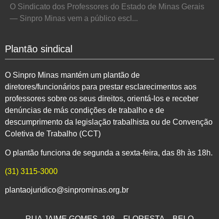
O Sindicato dos Professores do Estado de Minas Gerais
— Sinpro Minas vem a público escl...
Plantão sindical
O Sinpro Minas mantém um plantão de
diretores/funcionários para prestar esclarecimentos aos
professores sobre os seus direitos, orientá-los e receber
denúncias de más condições de trabalho e de
descumprimento da legislação trabalhista ou de Convenção
Coletiva de Trabalho (CCT)
O plantão funciona de segunda a sexta-feira, das 8h às 18h.
(31) 3115-3000
plantaojuridico@sinprominas.org.br
RUA JAIME GOMES, 198 – FLORESTA – BELO