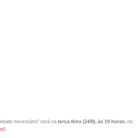
debate necessário” será na
terça-feira (24/9), às 19 horas
, no
ui
).