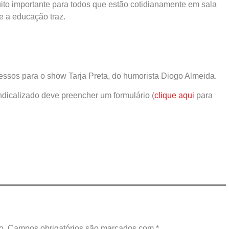
to importante para todos que estão cotidianamente em sala
e a educação traz.
essos para o show Tarja Preta, do humorista Diogo Almeida.
indicalizado deve preencher um formulário (
clique aqui
para
o.
Campos obrigatórios são marcados com
*