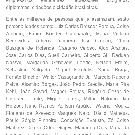
empresários, estudantes, professores, fotógrafos,
diplomatas, cidadãos e cidadãs brasileiras.
Entre as milhares de pessoas que já assinaram, estão
personalidades como: Luiz Carlos Bresser-Pereira, Celso
Amorim, Fábio Konder Comparato, Maria Victoria
Benevides, Rubens Ricupero, José Gregori, Chico
Buarque de Holanda, Caetano Veloso, Aldo Arantes,
José Carlos Dias, Sueli Carneiro, Gilberto Gil, Raduan
Nassar, Margarida Genevois, Laerte, Nelson Freire,
Sebastião Salgado, Miguel Nicolelis, Sônia Braga,
Fernão Bracher, Walter Casagrande Jr., Marcelo Rubens
Paiva, Altamiro Borges, João Pedro Stedile, Maria Rita
Kehl, João Sayad, Vagner Freitas, Rogério Cezar de
Cerqueira Leite, Miguel Torres, Milton Hatoum, Ivo
Herzog, Nuno Ramos, Adilson Araújo, Wagner Moura,
Floriano de Azevedo Marques Neto, Dácio Matheus,
Paulo Sérgio Pinheiro, Conceição Evaristo, Zé Celso
Martinez Correa, Oded Grajew, Marianna Dias, Maria da
Conceição Tavares, Natalia Szermeta, Boris Fausto,