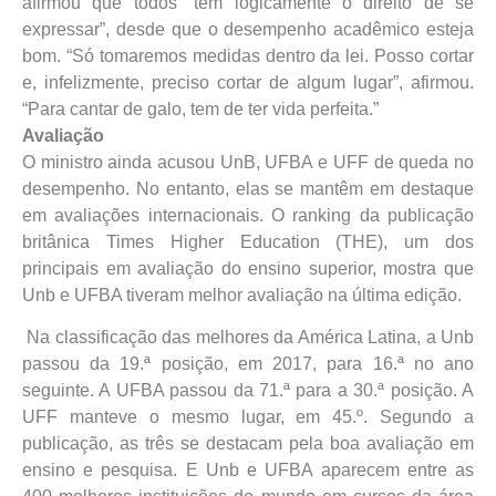
afirmou que todos “têm logicamente o direito de se
expressar”, desde que o desempenho acadêmico esteja
bom. “Só tomaremos medidas dentro da lei. Posso cortar
e, infelizmente, preciso cortar de algum lugar”, afirmou.
“Para cantar de galo, tem de ter vida perfeita.”
Avaliação
O ministro ainda acusou UnB, UFBA e UFF de queda no
desempenho. No entanto, elas se mantêm em destaque
em avaliações internacionais. O ranking da publicação
britânica Times Higher Education (THE), um dos
principais em avaliação do ensino superior, mostra que
Unb e UFBA tiveram melhor avaliação na última edição.
Na classificação das melhores da América Latina, a Unb
passou da 19.ª posição, em 2017, para 16.ª no ano
seguinte. A UFBA passou da 71.ª para a 30.ª posição. A
UFF manteve o mesmo lugar, em 45.º. Segundo a
publicação, as três se destacam pela boa avaliação em
ensino e pesquisa. E Unb e UFBA aparecem entre as