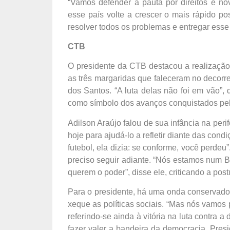
“Vamos defender a pauta por direitos e n
esse país volte a crescer o mais rápido po
resolver todos os problemas e entregar esse
CTB
O presidente da CTB destacou a realizaçã
as três margaridas que faleceram no decorr
dos Santos. “A luta delas não foi em vão”,
como símbolo dos avanços conquistados pe
Adilson Araújo falou de sua infância na pe
hoje para ajudá-lo a refletir diante das cond
futebol, ela dizia: se conforme, você perde
preciso seguir adiante. “Nós estamos num B
querem o poder”, disse ele, criticando a pos
Para o presidente, há uma onda conservador
xeque as políticas sociais. “Mas nós vamos pa
referindo-se ainda à vitória na luta contra a
fazer valer a bandeira da democracia. Pres