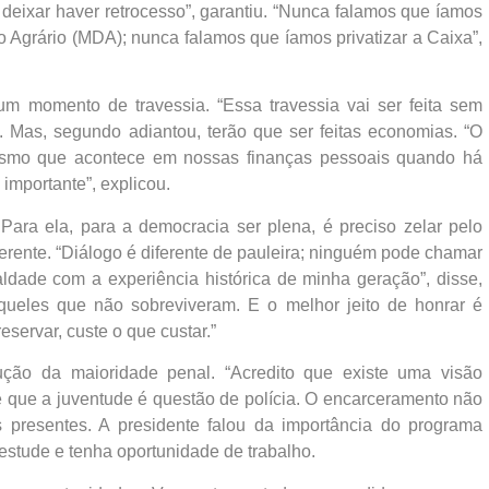
 deixar haver retrocesso”, garantiu. “Nunca falamos que íamos
 Agrário (MDA); nunca falamos que íamos privatizar a Caixa”,
um momento de travessia. “Essa travessia vai ser feita sem
ou. Mas, segundo adiantou, terão que ser feitas economias. “O
smo que acontece em nossas finanças pessoais quando há
importante”, explicou.
Para ela, para a democracia ser plena, é preciso zelar pelo
erente. “Diálogo é diferente de pauleira; ninguém pode chamar
ealdade com a experiência histórica de minha geração”, disse,
aqueles que não sobreviveram. E o melhor jeito de honrar é
servar, custe o que custar.”
ção da maioridade penal. “Acredito que existe uma visão
e que a juventude é questão de polícia. O encarceramento não
s presentes. A presidente falou da importância do programa
stude e tenha oportunidade de trabalho.