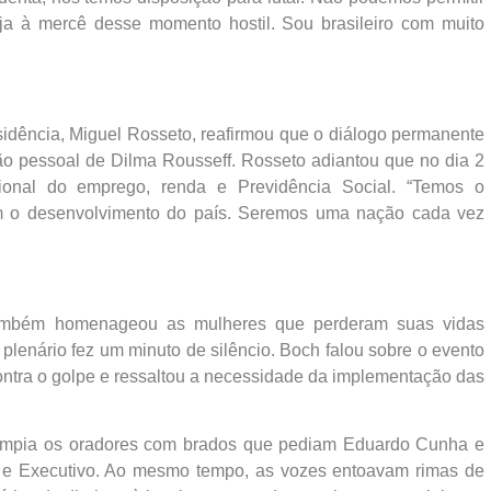
ja à mercê desse momento hostil. Sou brasileiro com muito
esidência, Miguel Rosseto, reafirmou que o diálogo permanente
o pessoal de Dilma Rousseff. Rosseto adiantou que no dia 2
cional do emprego, renda e Previdência Social. “Temos o
m o desenvolvimento do país. Seremos uma nação cada vez
 também homenageou as mulheres que perderam suas vidas
plenário fez um minuto de silêncio. Boch falou sobre o evento
 contra o golpe e ressaltou a necessidade da implementação das
rrompia os oradores com brados que pediam Eduardo Cunha e
o e Executivo. Ao mesmo tempo, as vozes entoavam rimas de