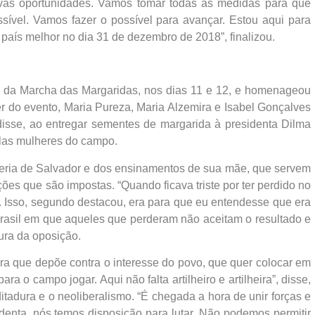
ovas oportunidades. Vamos tomar todas as medidas para que
ssível. Vamos fazer o possível para avançar. Estou aqui para
 país melhor no dia 31 de dezembro de 2018”, finalizou.
o da Marcha das Margaridas, nos dias 11 e 12, e homenageou
er do evento, Maria Pureza, Maria Alzemira e Isabel Gonçalves
 disse, ao entregar sementes de margarida à presidenta Dilma
las mulheres do campo.
riferia de Salvador e dos ensinamentos de sua mãe, que servem
ições que são impostas. “Quando ficava triste por ter perdido no
u”. Isso, segundo destacou, era para que eu entendesse que era
rasil em que aqueles que perderam não aceitam o resultado e
tura da oposição.
a que depõe contra o interesse do povo, que quer colocar em
ra o campo jogar. Aqui não falta artilheiro e artilheira”, disse,
 ditadura e o neoliberalismo. “É chegada a hora de unir forças e
identa, nós temos disposição para lutar. Não podemos permitir