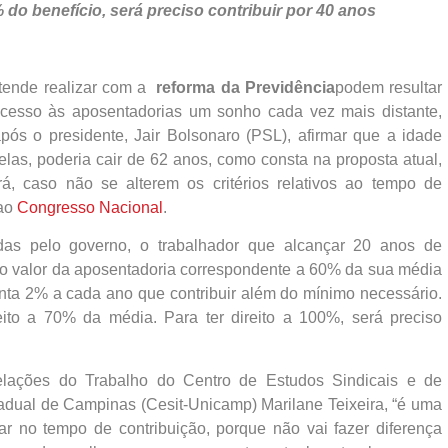
% do benefício, será preciso contribuir por 40 anos
tende realizar com a
reforma da Previdência
podem resultar
cesso às aposentadorias um sonho cada vez mais distante,
ós o presidente, Jair Bolsonaro (PSL), afirmar que a idade
las, poderia cair de 62 anos, como consta na proposta atual,
rá, caso não se alterem os critérios relativos ao tempo de
 ao
Congresso Nacional
.
as pelo governo, o trabalhador que alcançar 20 anos de
á o valor da aposentadoria correspondente a 60% da sua média
enta 2% a cada ano que contribuir além do mínimo necessário.
reito a 70% da média. Para ter direito a 100%, será preciso
lações do Trabalho do Centro de Estudos Sindicais e de
dual de Campinas (Cesit-Unicamp) Marilane Teixeira, “é uma
r no tempo de contribuição, porque não vai fazer diferença