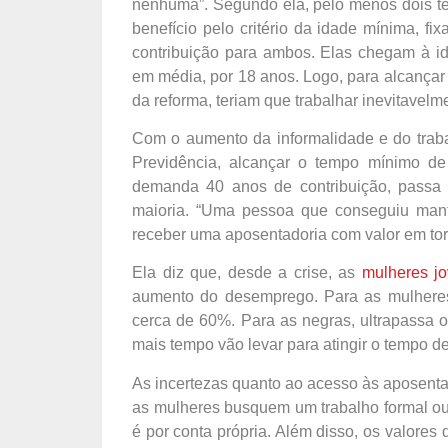
nenhuma”. Segundo ela, pelo menos dois t
benefício pelo critério da idade mínima, f
contribuição para ambos. Elas chegam à id
em média, por 18 anos. Logo, para alcançar
da reforma, teriam que trabalhar inevitavelm
Com o aumento da informalidade e do trabal
Previdência, alcançar o tempo mínimo de 
demanda 40 anos de contribuição, passa a
maioria. “Uma pessoa que conseguiu mant
receber uma aposentadoria com valor em torn
Ela diz que, desde a crise, as
mulheres j
aumento do desemprego. Para as mulheres 
cerca de 60%. Para as negras, ultrapassa 
mais tempo vão levar para atingir o tempo d
As incertezas quanto ao acesso às aposenta
as mulheres busquem um trabalho formal ou 
é por conta própria. Além disso, os valores