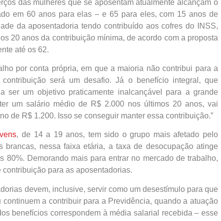
erços das mulheres que se aposentam atualmente alcançam o
ixado em 60 anos para elas – e 65 para eles, com 15 anos de
ade da aposentadoria tendo contribuído aos cofres do INSS,
 os 20 anos da contribuição mínima, de acordo com a proposta
ente até os 62.
ho por conta própria, em que a maioria não contribui para a
contribuição será um desafio. Já o benefício integral, que
 ser um objetivo praticamente inalcançável para a grande
er um salário médio de R$ 2.000 nos últimos 20 anos, vai
o de R$ 1.200. Isso se conseguir manter essa contribuição.”
ovens
, de 14 a 19 anos, tem sido o grupo mais afetado pelo
brancas, nessa faixa etária, a taxa de desocupação atinge
os 80%. Demorando mais para entrar no mercado de trabalho,
e contribuição para as aposentadorias.
dorias devem, inclusive, servir como um desestímulo para que
continuem a contribuir para a Previdência, quando a atuação
 dos benefícios correspondem à média salarial recebida – esse