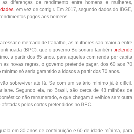
r as diferenças de rendimento entre homens e mulheres,
ldades
, em vez de corrigir. Em 2017, segundo dados do IBGE,
rendimentos pagos aos homens.
 acessar o mercado de trabalho, as mulheres são maioria entre
Continuada (BPC), que o governo Bolsonaro também
pretende
imo, a partir dos 65 anos, para aqueles com renda per capita
om as novas regras, o governo pretende pagar, dos 60 aos 70
o mínimo só seria garantido a idosos a partir dos 70 anos.
o sobreviver até lá. Se com um salário mínimo já é difícil,
rilane. Segundo ela, no Brasil, são cerca de 43 milhões de
 doméstico não remunerado, e que chegam à velhice sem outra
e afetadas pelos cortes pretendidos no BPC.
l
uala em 30 anos de contribuição e 60 de idade mínima, para