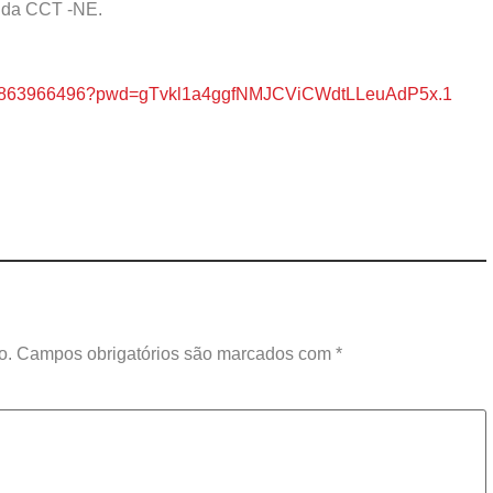
 da CCT -NE.
j/84863966496?pwd=gTvkl1a4ggfNMJCViCWdtLLeuAdP5x.1
o.
Campos obrigatórios são marcados com
*