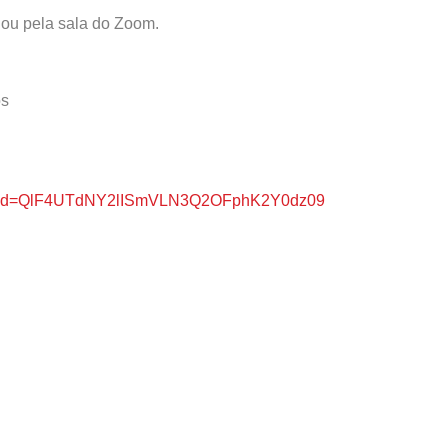
ou pela sala do Zoom.
os
3?pwd=QlF4UTdNY2lISmVLN3Q2OFphK2Y0dz09