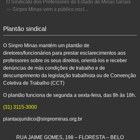
O Sindicato dos Professores do Estado de Minas Gerais
— Sinpro Minas vem a público escl...
Plantão sindical
O Sinpro Minas mantém um plantão de
diretores/funcionários para prestar esclarecimentos aos
professores sobre os seus direitos, orientá-los e receber
denúncias de más condições de trabalho e de
descumprimento da legislação trabalhista ou de Convenção
Coletiva de Trabalho (CCT)
O plantão funciona de segunda a sexta-feira, das 8h às 18h.
(31) 3115-3000
plantaojuridico@sinprominas.org.br
RUA JAIME GOMES, 198 – FLORESTA – BELO