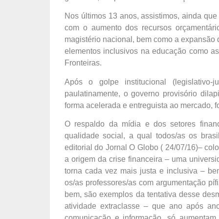
Nos últimos 13 anos, assistimos, ainda que
com o aumento dos recursos orçamentário
magistério nacional, bem como a expansão d
elementos inclusivos na educação como as
Fronteiras.
Após o golpe institucional (legislativo
paulatinamente, o governo provisório dil
forma acelerada e entreguista ao mercado, f
O respaldo da mídia e dos setores finan
qualidade social, a qual todos/as os bras
editorial do Jornal O Globo ( 24/07/16)– co
a origem da crise financeira – uma univers
torna cada vez mais justa e inclusiva – be
os/as professores/as com argumentação píf
bem, são exemplos da tentativa desse des
atividade extraclasse – que ano após an
comunicação e informação, só aumentam