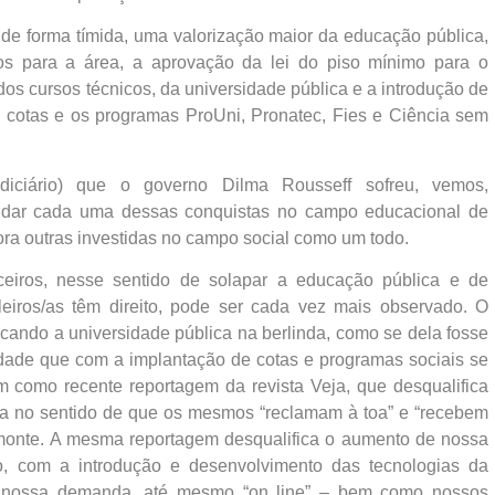
 de forma tímida, uma valorização maior da educação pública,
s para a área, a aprovação da lei do piso mínimo para o
os cursos técnicos, da universidade pública e a introdução de
 cotas e os programas ProUni, Pronatec, Fies e Ciência sem
-judiciário) que o governo Dilma Rousseff sofreu, vemos,
apidar cada uma dessas conquistas no campo educacional de
ora outras investidas no campo social como um todo.
ceiros, nesse sentido de solapar a educação pública e de
ileiros/as têm direito, pode ser cada vez mais observado. O
locando a universidade pública na berlinda, como se dela fosse
idade que com a implantação de cotas e programas sociais se
m como recente reportagem da revista Veja, que desqualifica
ia no sentido de que os mesmos “reclamam à toa” e “recebem
monte. A mesma reportagem desqualifica o aumento de nossa
o, com a introdução e desenvolvimento das tecnologias da
 nossa demanda, até mesmo “on line” – bem como nossos