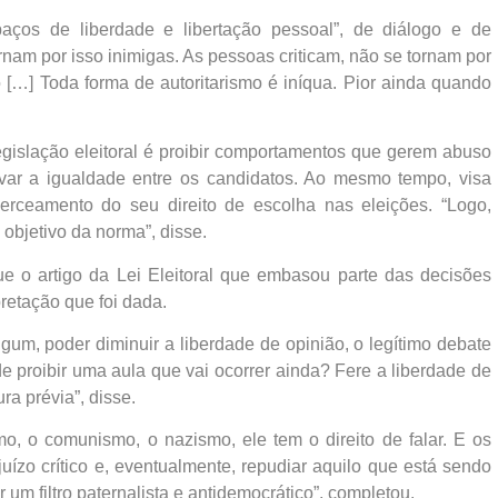
ços de liberdade e libertação pessoal”, de diálogo e de
rnam por isso inimigas. As pessoas criticam, não se tornam por
[…] Toda forma de autoritarismo é iníqua. Pior ainda quando
legislação eleitoral é proibir comportamentos que gerem abuso
rvar a igualdade entre os candidatos. Ao mesmo tempo, visa
erceamento do seu direito de escolha nas eleições. “Logo,
 objetivo da norma”, disse.
e o artigo da Lei Eleitoral que embasou parte das decisões
retação que foi dada.
um, poder diminuir a liberdade de opinião, o legítimo debate
e proibir uma aula que vai ocorrer ainda? Fere a liberdade de
a prévia”, disse.
mo, o comunismo, o nazismo, ele tem o direito de falar. E os
juízo crítico e, eventualmente, repudiar aquilo que está sendo
r um filtro paternalista e antidemocrático”, completou.