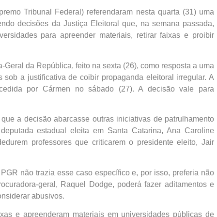
premo Tribunal Federal) referendaram nesta quarta (31) uma
endo decisões da Justiça Eleitoral que, na semana passada,
ersidades para apreender materiais, retirar faixas e proibir
-Geral da República, feito na sexta (26), como resposta a uma
ob a justificativa de coibir propaganda eleitoral irregular. A
oncedida por Cármen no sábado (27). A decisão vale para
que a decisão abarcasse outras iniciativas de patrulhamento
eputada estadual eleita em Santa Catarina, Ana Caroline
durem professores que criticarem o presidente eleito, Jair
PGR não trazia esse caso específico e, por isso, preferia não
rocuradora-geral, Raquel Dodge, poderá fazer aditamentos e
onsiderar abusivos.
aixas e apreenderam materiais em universidades públicas de