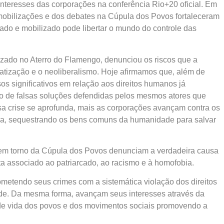
teresses das corporações na conferência Rio+20 oficial. Em
as mobilizações e dos debates na Cúpula dos Povos fortaleceram
ado e mobilizado pode libertar o mundo do controle das
izado no Aterro do Flamengo, denunciou os riscos que a
atização e o neoliberalismo. Hoje afirmamos que, além de
os significativos em relação aos direitos humanos já
iro de falsas soluções defendidas pelos mesmos atores que
sa crise se aprofunda, mais as corporações avançam contra os
eza, sequestrando os bens comuns da humanidade para salvar
 em torno da Cúpula dos Povos denunciam a verdadeira causa
ista associado ao patriarcado, ao racismo e à homofobia.
metendo seus crimes com a sistemática violação dos direitos
ade. Da mesma forma, avançam seus interesses através da
 de vida dos povos e dos movimentos sociais promovendo a