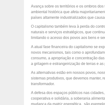
Avança sobre os territórios e os ombros dos 
ambiental histórica que afeta majoritariam
países altamente industrializados que causar
O capitalismo também leva à perda do contro
naturais e serviços estratégicos, que conti
limitando o acesso dos povos aos bens e ser
A atual fase financeira do capitalismo se e
novos mecanismos, tais como o aprofundame
consumo, a apropriação e concentração das 
a grilagem e estrangeirização de terras e as 
As alternativas estão em nossos povos, noss
sistemas produtivos, que devemos manter, r
transformador.
A defesa dos espaços públicos nas cidades,
cooperativa e solidária, a soberania alimen
mudança da matriz energética, são exemplos 