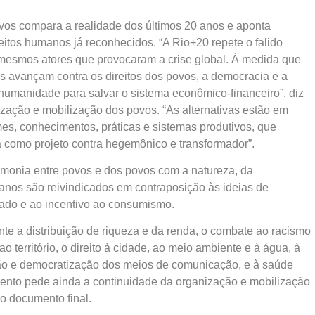
os compara a realidade dos últimos 20 anos e aponta
reitos humanos já reconhecidos. “A Rio+20 repete o falido
s mesmos atores que provocaram a crise global. À medida que
s avançam contra os direitos dos povos, a democracia e a
umanidade para salvar o sistema econômico-financeiro”, diz
ização e mobilização dos povos. “As alternativas estão em
es, conhecimentos, práticas e sistemas produtivos, que
a como projeto contra hegemônico e transformador”.
rmonia entre povos e dos povos com a natureza, da
manos são reivindicados em contraposição às ideias de
ado e ao incentivo ao consumismo.
nte a distribuição de riqueza e da renda, o combate ao racismo
 ao território, o direito à cidade, ao meio ambiente e à água, à
são e democratização dos meios de comunicação, e à saúde
ento pede ainda a continuidade da organização e mobilização
o documento final.