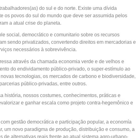
trabalhadores(as) do sul e do norte. Existe uma dívida
ente os povos do sul do mundo que deve ser assumida pelos
am a atual crise do planeta.
le social, democrático e comunitario sobre os recursos
nuam sendo privatizados, convertendo direitos em mercadorias e
viços necessários à sobrevivência.
xpressa através da chamada economia verde e de velhos e
nto do endividamento público-privado, o super-estímulo ao
novas tecnologias, os mercados de carbono e biodiversidade,
parcerias público-privadas, entre outros.
a história, nossos costumes, conhecimentos, práticas e
evalorizar e ganhar escala como projeto contra-hegemônico e
 com gestão democrática e participação popular, a economía
tar, um novo paradigma de produção, distribuição e consumo, a
de alternativas reais frente ao atual sistema agro-urbano-