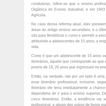
condutoras, infere-se que o ensino profi
Orgânica do Ensino Industrial, e em 194
Agrícola.
No caso dessa reforma atual, eles preveem 
áreas do antigo ensino secundário, e o últi
são para flexibilizar o curso e permitir a e
atribuindo a adolescentes de 15 anos, a res
vida.
Como é que um adolescente de 15 anos vai t
itinerários, àquele que corresponde ao qu
jovens de 18, 20 anos que ingressam no ens
Então, na verdade, isto por um lado é uma j
esse itinerário profissional; inclusive, s
itinerário ele teria imediatamente a chanc
dependeria de ir para o ensino superior. D
cinco itinerários. Então, a tendência vai 
profissional, e algum dos outros de forma mai