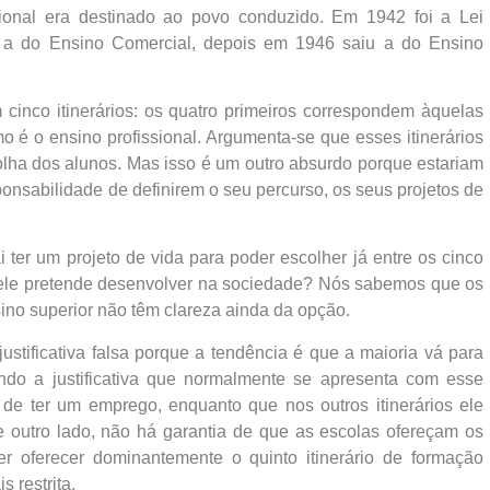
ssional era destinado ao povo conduzido. Em 1942 foi a Lei
3 a do Ensino Comercial, depois em 1946 saiu a do Ensino
cinco itinerários: os quatro primeiros correspondem àquelas
mo é o ensino profissional. Argumenta-se que esses itinerários
scolha dos alunos. Mas isso é um outro absurdo porque estariam
ponsabilidade de definirem o seu percurso, os seus projetos de
er um projeto de vida para poder escolher já entre os cinco
e ele pretende desenvolver na sociedade? Nós sabemos que os
ino superior não têm clareza ainda da opção.
ustificativa falsa porque a tendência é que a maioria vá para
egundo a justificativa que normalmente se apresenta com esse
e de ter um emprego, enquanto que nos outros itinerários ele
e outro lado, não há garantia de que as escolas ofereçam os
ser oferecer dominantemente o quinto itinerário de formação
s restrita.