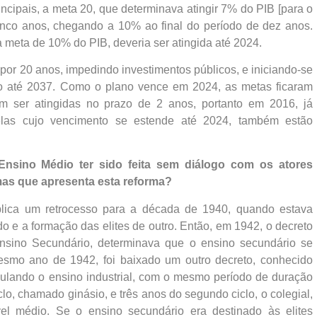
ncipais, a meta 20, que determinava atingir 7% do PIB [para o
inco anos, chegando a 10% ao final do período de dez anos.
 meta de 10% do PIB, deveria ser atingida até 2024.
or 20 anos, impedindo investimentos públicos, e iniciando-se
ção até 2037. Como o plano vence em 2024, as metas ficaram
am ser atingidas no prazo de 2 anos, portanto em 2016, já
elas cujo vencimento se estende até 2024, também estão
 Ensino Médio ter sido feita sem diálogo com os atores
mas que apresenta esta reforma?
lica um retrocesso para a década de 1940, quando estava
do e a formação das elites de outro. Então, em 1942, o decreto
sino Secundário, determinava que o ensino secundário se
mesmo ano de 1942, foi baixado um outro decreto, conhecido
gulando o ensino industrial, com o mesmo período de duração
lo, chamado ginásio, e três anos do segundo ciclo, o colegial,
el médio. Se o ensino secundário era destinado às elites