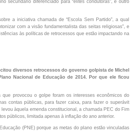
o secundário diferenciado para “elites condutoras”, e outro
 sobre a iniciativa chamada de “Escola Sem Partido”, a qual
tonizar com a visão fundamentalista das seitas religiosas”, e
stências às políticas de retrocessos que estão impactando na
ê citou diversos retrocessos do governo golpista de Michel
 Plano Nacional de Educação de 2014. Por que ele ficou
que provocou o golpe foram os interesses econômicos do
nas contas públicas, para fazer caixa, para fazer o superávit
to levou àquela emenda constitucional, a chamada PEC do Fim
s públicos, limitada apenas à inflação do ano anterior.
de Educação (PNE) porque as metas do plano estão vinculadas