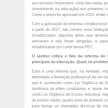
aos recursos financeiros. Uma das metas pri
investimento na educação] nos primeiros c
Como o plano foi aprovado em 2014, então a
Com a aprovação da emenda constitucional p
a partir de 2017, isto conduz essa limita
inviabilizadas; algumas delas que deveri
venceram e não foram atingidas, e aqu
inviabilizadas por conta dessa PEC.
O senhor critica o fato da reforma do
principais da educação. Quais os proble
Essa é uma reforma que, na verdade, imp
delimitada a formação profissional de um la
que é conhecido como Lei Orgânica do En
destinava às elites condutoras, e nesse 
como Lei Orgânica do Ensino Industrial, re
do ensino médio, quatro anos de primeiro cic
para formar os chamados técnicos de nív