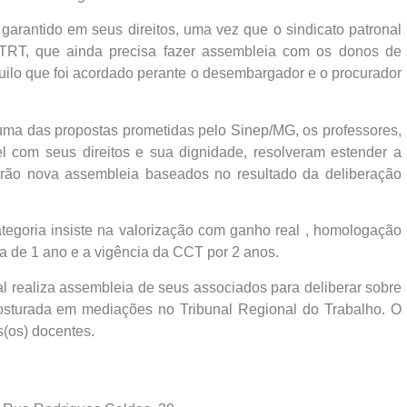
garantido em seus direitos, uma vez que o sindicato patronal
RT, que ainda precisa fazer assembleia com os donos de
uilo que foi acordado perante o desembargador e o procurador
uma das propostas prometidas pelo Sinep/MG, os professores,
l com seus direitos e sua dignidade, resolveram estender a
farão nova assembleia baseados no resultado da deliberação
egoria insiste na valorização com ganho real , homologação
ma de 1 ano e a vigência da CCT por 2 anos.
al realiza assembleia de seus associados para deliberar sobre
osturada em mediações no Tribunal Regional do Trabalho. O
s(os) docentes.