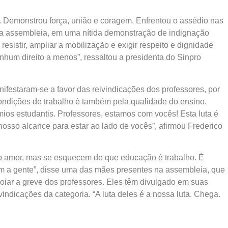
. Demonstrou força, união e coragem. Enfrentou o assédio nas
sta assembleia, em uma nítida demonstração de indignação
sistir, ampliar a mobilização e exigir respeito e dignidade
nhum direito a menos”, ressaltou a presidenta do Sinpro
ifestaram-se a favor das reivindicações dos professores, por
ondições de trabalho é também pela qualidade do ensino.
ios estudantis. Professores, estamos com vocês! Esta luta é
osso alcance para estar ao lado de vocês”, afirmou Frederico
do amor, mas se esquecem de que educação é trabalho. É
 a gente”, disse uma das mães presentes na assembleia, que
poiar a greve dos professores. Eles têm divulgado em suas
ndicações da categoria. “A luta deles é a nossa luta. Chega.