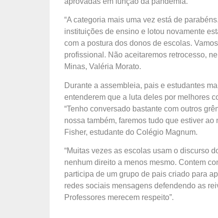
aprovadas em função da pandemia.
“A categoria mais uma vez está de parabéns
instituições de ensino e lotou novamente e
com a postura dos donos de escolas. Vamos re
profissional. Não aceitaremos retrocesso, ne
Minas, Valéria Morato.
Durante a assembleia, pais e estudantes man
entenderem que a luta deles por melhores c
“Tenho conversado bastante com outros grêm
nossa também, faremos tudo que estiver ao n
Fisher, estudante do Colégio Magnum.
“Muitas vezes as escolas usam o discurso 
nenhum direito a menos mesmo. Contem com
participa de um grupo de pais criado para a
redes sociais mensagens defendendo as reivi
Professores merecem respeito”.