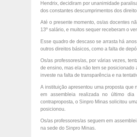
Hendrix, decidiram por unanimidade paralis
dos constantes descumprimentos dos direitos
Até o presente momento, os/as docentes não
13º salário, e muitos sequer receberam o v
Esse quadro de descaso se arrasta há anos
outros direitos básicos, como a falta de de
Os/as professores/as, por várias vezes, ten
de ensino, mas ela não tem se posicionado a
investe na falta de transparência e na tenta
A instituição apresentou uma proposta que 
em assembleia realizada no último dia 
contraproposta, o Sinpro Minas solicitou um
posicionou.
Os/as professores/as seguem em assembleia 
na sede do Sinpro Minas.