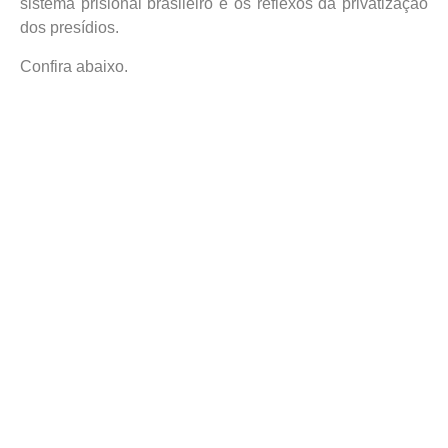
sistema prisional brasileiro e os reflexos da privatização
dos presídios.
Confira abaixo.