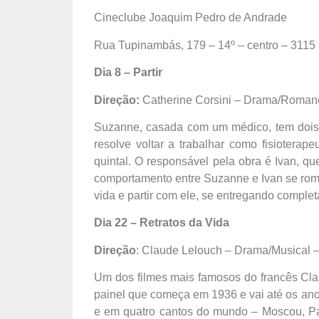
Cineclube Joaquim Pedro de Andrade
Rua Tupinambás, 179 – 14º – centro – 3115
Dia 8 – Partir
Direção:
Catherine Corsini – Drama/Romanc
Suzanne, casada com um médico, tem dois f
resolve voltar a trabalhar como fisioterap
quintal. O responsável pela obra é Ivan, qu
comportamento entre Suzanne e Ivan se rom
vida e partir com ele, se entregando comple
Dia 22 – Retratos da Vida
Direção
: Claude Lelouch – Drama/Musical 
Um dos filmes mais famosos do francês Cla
painel que começa em 1936 e vai até os ano
e em quatro cantos do mundo – Moscou, Par