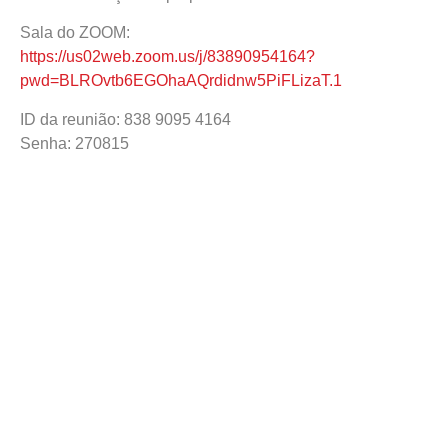
Sala do ZOOM:
https://us02web.zoom.us/j/83890954164?
pwd=BLROvtb6EGOhaAQrdidnw5PiFLizaT.1
ID da reunião: 838 9095 4164
Senha: 270815