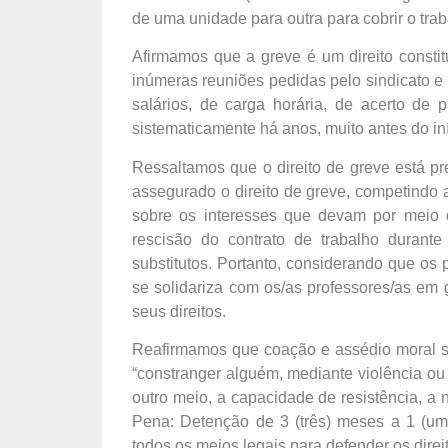
de uma unidade para outra para cobrir o trab
Afirmamos que a greve é um direito constit
inúmeras reuniões pedidas pelo sindicato e 
salários, de carga horária, de acerto de
sistematicamente há anos, muito antes do i
Ressaltamos que o direito de greve está pre
assegurado o direito de greve, competindo 
sobre os interesses que devam por meio d
rescisão do contrato de trabalho durante
substitutos. Portanto, considerando que os
se solidariza com os/as professores/as em
seus direitos.
Reafirmamos que coação e assédio moral sã
“constranger alguém, mediante violência ou
outro meio, a capacidade de resistência, a 
Pena: Detenção de 3 (três) meses a 1 (um
todos os meios legais para defender os dire