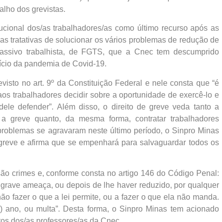
alho dos grevistas.
ucional dos/as trabalhadores/as como último recurso após as
as tratativas de solucionar os vários problemas de redução de
 passivo trabalhista, de FGTS, que a Cnec tem descumprido
nício da pandemia de Covid-19.
visto no art. 9º da Constituição Federal e nele consta que “é
aos trabalhadores decidir sobre a oportunidade de exercê-lo e
ele defender”. Além disso, o direito de greve veda tanto a
 a greve quanto, da mesma forma, contratar trabalhadores
 problemas se agravaram neste último período, o Sinpro Minas
 greve e afirma que se empenhará para salvaguardar todos os
o crimes e, conforme consta no artigo 146 do Código Penal:
 grave ameaça, ou depois de lhe haver reduzido, por qualquer
não fazer o que a lei permite, ou a fazer o que ela não manda.
) ano, ou multa”. Desta forma, o Sinpro Minas tem acionado
itos dos/as professores/as da Cnec.