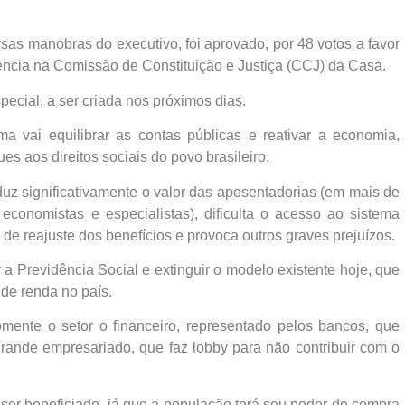
sas manobras do executivo, foi aprovado, por 48 votos a favor
idência na Comissão de Constituição e Justiça (CCJ) da Casa.
ecial, a ser criada nos próximos dias.
a vai equilibrar as contas públicas e reativar a economia,
 aos direitos sociais do povo brasileiro.
duz significativamente o valor das aposentadorias (em mais de
economistas e especialistas), dificulta o acesso ao sistema
de reajuste dos benefícios e provoca outros graves prejuízos.
zar a Previdência Social e extinguir o modelo existente hoje, que
 de renda no país.
mente o setor o financeiro, representado pelos bancos, que
grande empresariado, que faz lobby para não contribuir com o
r beneficiado, já que a população terá seu poder de compra