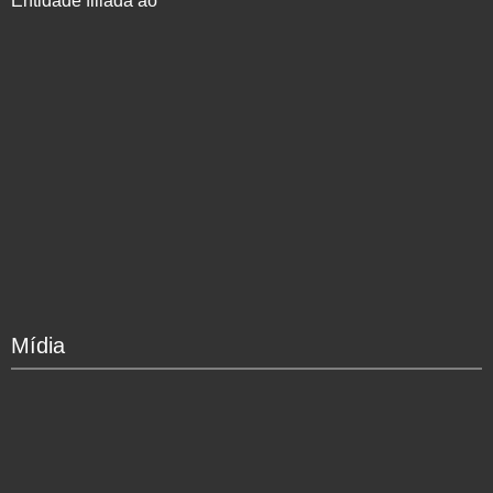
Entidade filiada ao
Mídia