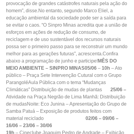
provocação de grandes catástrofes naturais pela ação do
homem”, disse.No entanto, segundo Marco Eliel, a
educação ambiental da sociedade pode ser a saída para
se evitar o caos. “O Sinpro Minas acredita que a união de
esforços em ações de redução de consumo, de
reciclagem e de uso sustentável dos recursos naturais
possa ser o primeiro passo para se reconstruir um mundo
melhor para as gerações futuras”, acrescenta.Confira
abaixo a programação de junho e participe!
MÊS DO
MEIO AMBIENTE – SINPRO MINAS
05/06
–
10h
– Ato
público – Praça Sete Intervenção Cutural com o Grupo
ParangoléAula Pública com o tema “Mudanças
Climáticas” Distribuição de mudas de plantas
25/06 –
Atividade na Praça Negrão de Lima Manhã: Distribuição
de mudasNoite: Eco Junina – Apresentação do Grupo de
Samba Patuá – Exposição de produtos feitos com
material reciclado
02/06 – 09/06 –
16/06 – 23/06 – 30/06
19h
– Cineclube Joaquim Pedro de Andrade – Exibição