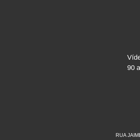
Víd
90 
RUA JAIM