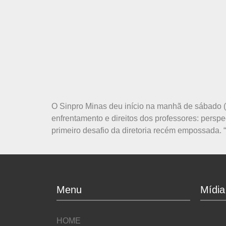
O Sinpro Minas deu início na manhã de sábado (
enfrentamento e direitos dos professores: persp
primeiro desafio da diretoria recém empossada.
Menu
Mídia
HOME