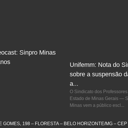
eocast: Sinpro Minas
anos
Unifemm: Nota do Si
sobre a suspensão d
a...
O Sindicato dos Professores
Estado de Minas Gerais — S
Minas vem a público escl...
E GOMES, 198 – FLORESTA – BELO HORIZONTE/MG – CEP 