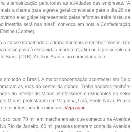
bera a terceirização para todas as atividades das empresas. “A
da mais a chama para a greve geral convocada para o dia 28 de
governo e ao golpe representado pelas reformas trabalhista, da
ão irrestrita será nas ruas!”, convoca em nota a Confederação
Ensino (Contee).
 a classe trabalhadora a trabalhar mais e receber menos. Um
na nosso povo à escravidão moderna”, afirmou o presidente da
o Brasil (CTB), Adilson Araújo, ao comentar o fato.
os em todo o Brasil. A maior concentração aconteceu em Belo
tomaram as ruas do centro da cidade. Trabalhadores também
ades do interior de Minas. Professores e estudantes do setor
npro Minas, protestaram em Varginha, Ubá, Ponte Nova, Pouso
 e em outras cidades mineiras.
Veja aqui.
ndioso, com 70 mil em marcha em ato que começou na Avenida
 No Rio de Janeiro, 60 mil pessoas tomaram conta da Avenida