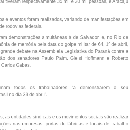
al tiveram respectivamente 35 mil e 20 mil pessoas, e Aracaju
os e eventos foram realizados, variando de manifestações em
de rodovias federais.
ram demonstrações simultâneas à de Salvador, e, no Rio de
nia de memória pela data do golpe militar de 64, 1º de abril,
 grande debate na Assembleia Legislativa do Paraná contra a
ção dos senadores Paulo Paim, Gleisi Hoffmann e Roberto
, Carlos Gabas.
lamam todos os trabalhadores “a demonstrarem o seu
sil no dia 28 de abril”.
s, as entidades sindicais e os movimentos sociais vão realizar
ações nas empresas, portas de fábricas e locais de trabalho