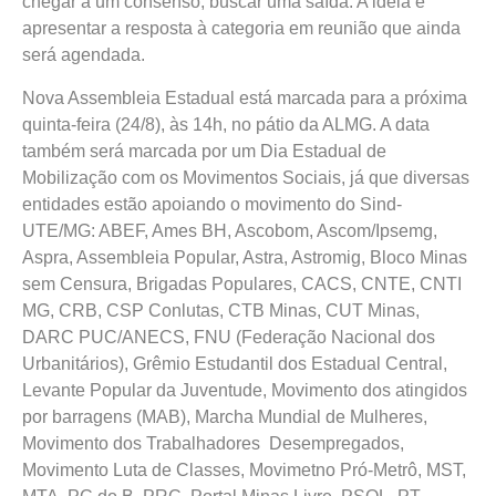
chegar a um consenso, buscar uma saída. A ideia é
apresentar a resposta à categoria em reunião que ainda
será agendada.
Nova Assembleia Estadual está marcada para a próxima
quinta-feira (24/8), às 14h, no pátio da ALMG. A data
também será marcada por um Dia Estadual de
Mobilização com os Movimentos Sociais, já que diversas
entidades estão apoiando o movimento do Sind-
UTE/MG: ABEF, Ames BH, Ascobom, Ascom/Ipsemg,
Aspra, Assembleia Popular, Astra, Astromig, Bloco Minas
sem Censura, Brigadas Populares, CACS, CNTE, CNTI
MG, CRB, CSP Conlutas, CTB Minas, CUT Minas,
DARC PUC/ANECS, FNU (Federação Nacional dos
Urbanitários), Grêmio Estudantil dos Estadual Central,
Levante Popular da Juventude, Movimento dos atingidos
por barragens (MAB), Marcha Mundial de Mulheres,
Movimento dos Trabalhadores Desempregados,
Movimento Luta de Classes, Movimetno Pró-Metrô, MST,