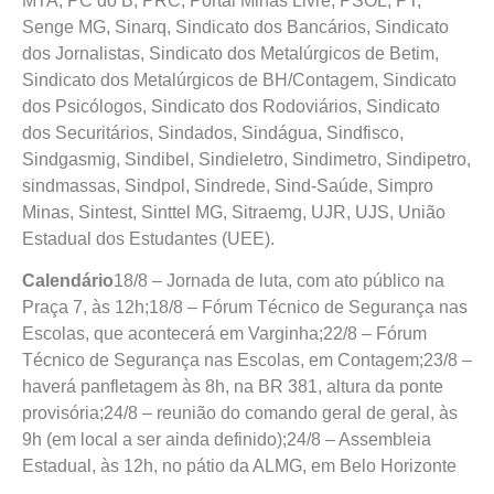
MTA, PC do B, PRC, Portal Minas Livre, PSOL, PT,
Senge MG, Sinarq, Sindicato dos Bancários, Sindicato
dos Jornalistas, Sindicato dos Metalúrgicos de Betim,
Sindicato dos Metalúrgicos de BH/Contagem, Sindicato
dos Psicólogos, Sindicato dos Rodoviários, Sindicato
dos Securitários, Sindados, Sindágua, Sindfisco,
Sindgasmig, Sindibel, Sindieletro, Sindimetro, Sindipetro,
sindmassas, Sindpol, Sindrede, Sind-Saúde, Simpro
Minas, Sintest, Sinttel MG, Sitraemg, UJR, UJS, União
Estadual dos Estudantes (UEE).
Calendário
18/8 – Jornada de luta, com ato público na
Praça 7, às 12h;18/8 – Fórum Técnico de Segurança nas
Escolas, que acontecerá em Varginha;22/8 – Fórum
Técnico de Segurança nas Escolas, em Contagem;23/8 –
haverá panfletagem às 8h, na BR 381, altura da ponte
provisória;24/8 – reunião do comando geral de geral, às
9h (em local a ser ainda definido);24/8 – Assembleia
Estadual, às 12h, no pátio da ALMG, em Belo Horizonte