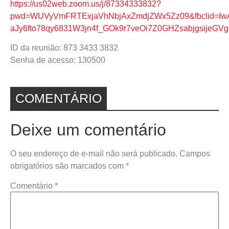
https://us02web.zoom.us/j/87334333832?
pwd=WUVyVmFRTExjaVhNbjAxZmdjZWx5Zz09&fbclid=Iw
aJy6fto78qy6831W3jn4f_GOk9r7veOi7Z0GHZsabjgsijeGVg
ID da reunião: 873 3433 3832
Senha de acesso: 130500
COMENTÁRIO
Deixe um comentário
O seu endereço de e-mail não será publicado.
Campos
obrigatórios são marcados com
*
Comentário
*